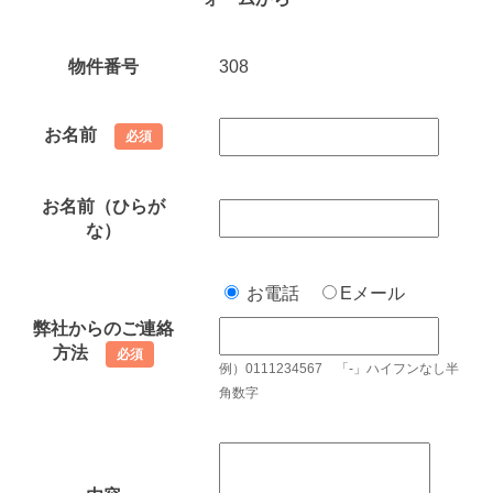
物件番号
308
お名前
必須
お名前（ひらが
な）
お電話
Eメール
弊社からのご連絡
方法
必須
例）0111234567 「-」ハイフンなし半
角数字