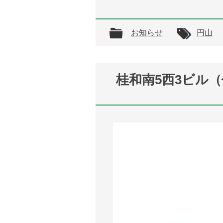
お知らせ
円山
桂和南5西3ビル