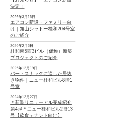
決定！
2026年3月16日
エアコン新設・ファミリー向
け｜旭山シャトー桂和204号室
のご紹介
2026年2月6日
桂和南5西3ビル（仮称）新築
プロジェクトのご紹介
2025年12月19日
バー・スナックに適した居抜
き物件｜ニュー桂和ビル8階1
号室
2024年12月27日
＊新装リニューアル完成紹介
第4弾＊ニュー桂和ビル2階13
号【飲食テナント向け】