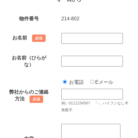
物件番号
214-802
お名前
必須
お名前（ひらが
な）
お電話
Eメール
弊社からのご連絡
方法
必須
例）0111234567 「-」ハイフンなし半
角数字