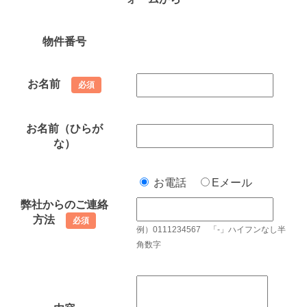
物件番号
お名前
必須
お名前（ひらが
な）
お電話
Eメール
弊社からのご連絡
方法
必須
例）0111234567 「-」ハイフンなし半
角数字