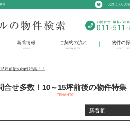
車場
お気に入りの
新着情報
ご契約の流れ
物件の
NEWS
WORK FLOW
HOW TO SE
15坪前後の物件特集！！
問合せ多数！10～15坪前後の物件特集
TENANTS