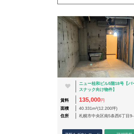
ニュー桂和ビル5階18号【バ
スナック向け物件】
135,000
賃料
円
面積
40.331m²(12.200坪)
住所
札幌市中央区南5条西6丁目9-