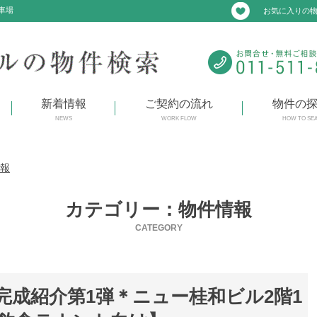
車場
お気に入りの
新着情報
ご契約の流れ
物件の
NEWS
WORK FLOW
HOW TO SE
報
カテゴリー：物件情報
CATEGORY
完成紹介第1弾＊ニュー桂和ビル2階1