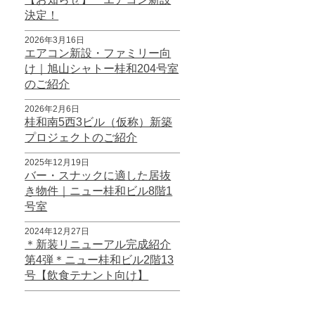
決定！
2026年3月16日
エアコン新設・ファミリー向
け｜旭山シャトー桂和204号室
のご紹介
2026年2月6日
桂和南5西3ビル（仮称）新築
プロジェクトのご紹介
2025年12月19日
バー・スナックに適した居抜
き物件｜ニュー桂和ビル8階1
号室
2024年12月27日
＊新装リニューアル完成紹介
第4弾＊ニュー桂和ビル2階13
号【飲食テナント向け】