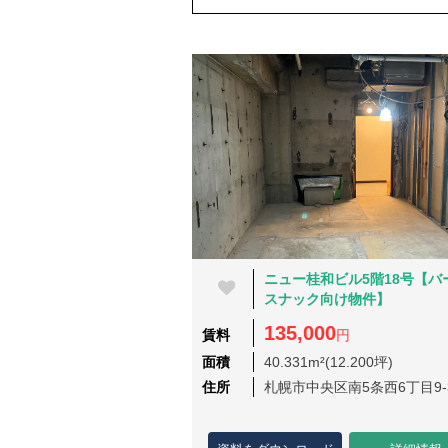
ニュー桂和ビル5階18号【バ
スナック向け物件】
135,000
賃料
円
面積
40.331m²(12.200坪)
住所
札幌市中央区南5条西6丁目9-