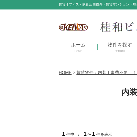
賃貸オフィス・飲食店舗物件・賃貸マンション・駐
ホーム
物件を探す
HOME
SEARCH
HOME
>
賃貸物件：内装工事費不要！！
内
1
1～1
件中 /
件を表示