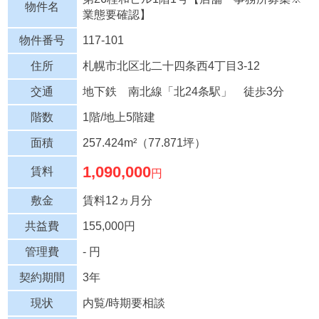
物件名
業態要確認】
物件番号
117-101
住所
札幌市北区北二十四条西4丁目3-12
交通
地下鉄 南北線「北24条駅」 徒歩3分
階数
1階/地上5階建
面積
257.424m²（77.871坪）
1,090,000
賃料
円
敷金
賃料12ヵ月分
共益費
155,000円
管理費
- 円
契約期間
3年
現状
内覧/時期要相談