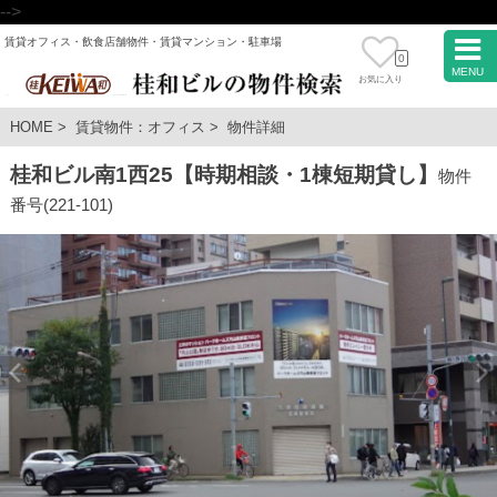
-->
賃貸オフィス・飲食店舗物件・賃貸マンション・駐車場
0
MENU
お気に入り
HOME
>
賃貸物件：オフィス
>
物件詳細
桂和ビル南1西25【時期相談・1棟短期貸し】
物件
番号(221-101)