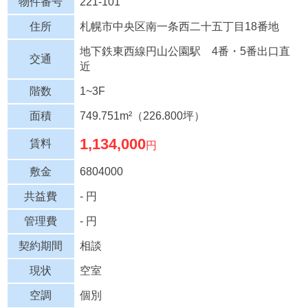
物件番号
221-101
住所
札幌市中央区南一条西二十五丁目18番地
地下鉄東西線円山公園駅 4番・5番出口直
交通
近
階数
1~3F
面積
749.751m²（226.800坪）
1,134,000
賃料
円
敷金
6804000
共益費
- 円
管理費
- 円
契約期間
相談
現状
空室
空調
個別