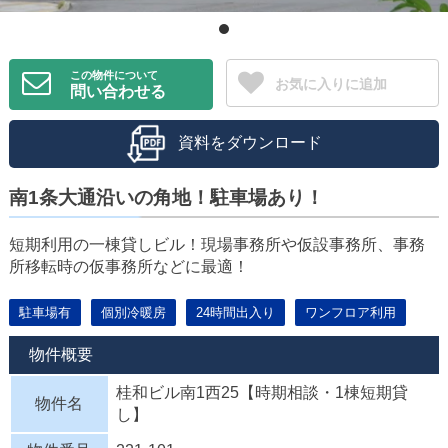
この物件について
お気に入りに追加
問い合わせる
資料をダウンロード
南1条大通沿いの角地！駐車場あり！
短期利用の一棟貸しビル！現場事務所や仮設事務所、事務
所移転時の仮事務所などに最適！
駐車場有
個別冷暖房
24時間出入り
ワンフロア利用
物件概要
桂和ビル南1西25【時期相談・1棟短期貸
物件名
し】