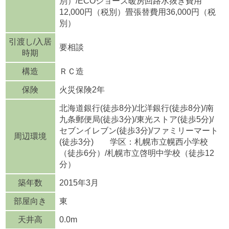
別）/ECOジョーズ暖房回路水抜き費用
12,000円（税別）畳張替費用36,000円（税
別）
引渡し/入居
要相談
時期
構造
ＲＣ造
保険
火災保険2年
北海道銀行(徒歩8分)/北洋銀行(徒歩8分)/南
九条郵便局(徒歩3分)/東光ストア(徒歩5分)/
セブンイレブン(徒歩3分)/ファミリーマート
周辺環境
(徒歩3分) 学区：札幌市立幌西小学校
（徒歩6分）/札幌市立啓明中学校（徒歩12
分）
築年数
2015年3月
部屋向き
東
天井高
0.0m