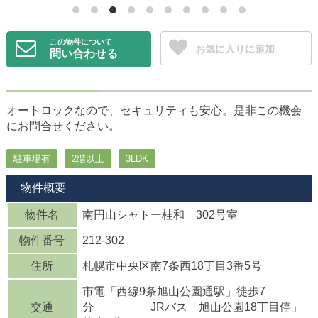
この物件について
お気に入りに追加
問い合わせる
オートロックなので、セキュリティも安心。是非この機会
にお問合せください。
駐車場有
2階以上
3LDK
物件概要
物件名
南円山シャトー桂和 302号室
物件番号
212-302
住所
札幌市中央区南7条西18丁目3番5号
市電「西線9条旭山公園通駅」徒歩7
交通
分 JRバス「旭山公園18丁目停」