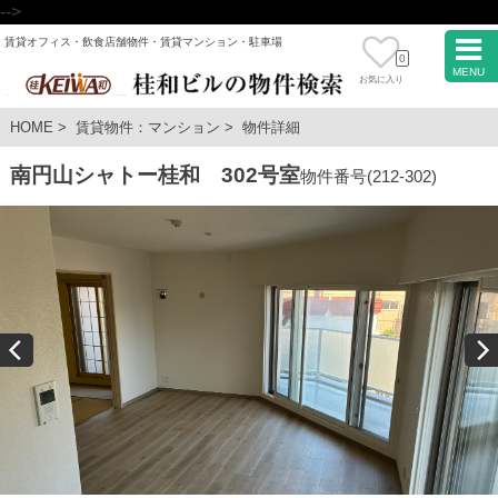
-->
賃貸オフィス・飲食店舗物件・賃貸マンション・駐車場
0
MENU
お気に入り
HOME
>
賃貸物件：マンション
>
物件詳細
南円山シャトー桂和 302号室
物件番号(212-302)