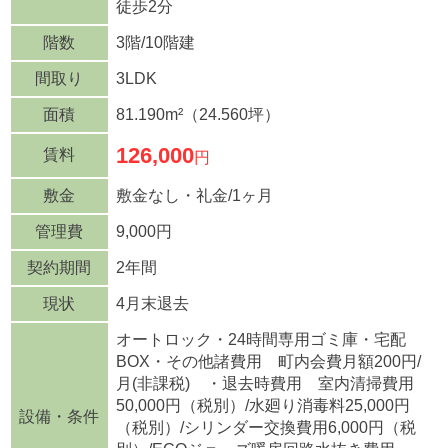
徒歩2分
階数
3階/10階建
間取り
3LDK
面積
81.190m²（24.560坪）
126,000
賃料
円
敷金
敷金なし・礼金/1ヶ月
管理費
9,000円
契約期間
2年間
現状
4月末退去
オートロック・24時間専用ゴミ庫・宅配
BOX・その他諸費用 町内会費月額200円/
月(非課税) ・退去時費用 室内清掃費用
50,000円（税別）/水廻り消毒料25,000円
設備・条件
（税別）/シリンダー交換費用6,000円（税